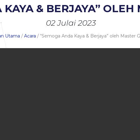
KAYA & BERJAYA” OLEH 
02 Julai 2023
n Utama
/
Acara
/ “Semoga Anda Kaya & Berjaya” oleh Master G